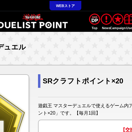
WEBストア
Top
News
Campaign
Us
デュエル
SRクラフトポイント×20
遊戯王 マスターデュエルで使えるゲーム内
ント×20」です。【毎月1回】
【交