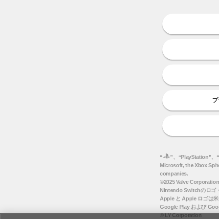
プ
“
”、“PlayStation”、
Microsoft, the Xbox Sph
companies.
©2025 Valve Corp
Nintendo Switchの
Apple と Apple ロゴ
Google Play および G
© LY Corporation