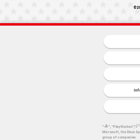
©20
Inf
"
", "PlayStation","
Microsoft, the Xbox Sp
group of companies.