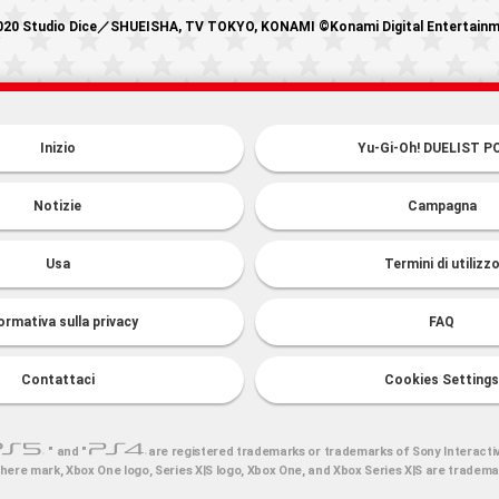
20 Studio Dice／SHUEISHA, TV TOKYO, KONAMI ©Konami Digital Entertain
Inizio
Yu-Gi-Oh! DUELIST P
Notizie
Campagna
Usa
Termini di utilizz
ormativa sulla privacy
FAQ
Contattaci
Cookies Settings
" and "
are registered trademarks or trademarks of Sony Interacti
here mark, Xbox One logo, Series X|S logo, Xbox One, and Xbox Series X|S are tradem