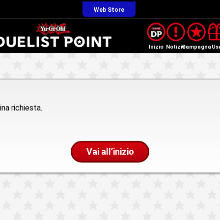
Web Store
Inizio
Notizie
Campagna
Us
na richiesta.
Vai all’inizio