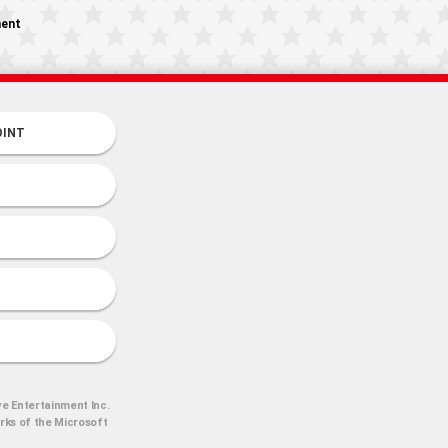
ment
OINT
o
ve Entertainment Inc.
arks of the Microsoft