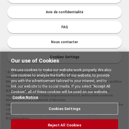
Avis de confidentialité
FAQ
Nous contacter
Cookies Settings
Our use of Cookies
We use cookies to make our website work properly. We also
"
", "PlayStation","
" and "
are registered trademarks or
use cookies to analyze the traffic of our website, to provide
trademarks of Sony Interactive Entertainment Inc.
you with the advertisement tailored to your interest, and to
Microsoft, the Xbox Sphere mark, Xbox One logo, Series X|S logo, Xbox One, and Xbox
link our website to the social media. If you select “Accept All
Series X|S are trademarks of the Microsoft group of companies.
©2025 Valve Corporation. Steam and the Steam logo are trademarks and/or
Cookies”, all of these cookies will be used on our website.
registered trademarks of Valve Corporation in the U.S. and/or other countries.
Cookie Notice
Nintendo Switch is a trademark of Nintendo.
Apple and the Apple logo are trademarks of Apple Inc., registered in the U.S. and other
Cookies Settings
countries. App Store is a service mark of Apple Inc.
Google Play and the Google Play logo are trademarks of Google LLC.
© LY Corporation
Reject All Cookies