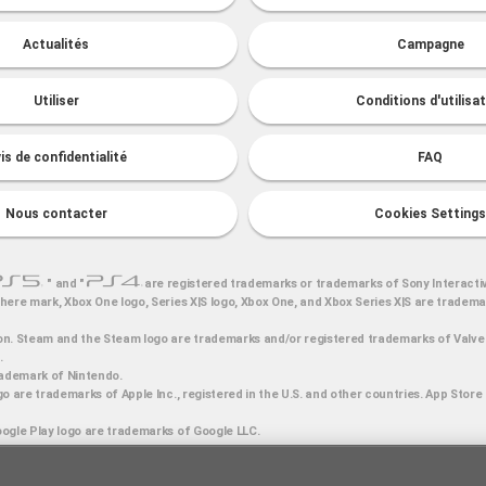
Actualités
Campagne
Utiliser
Conditions d'utilisa
is de confidentialité
FAQ
Nous contacter
Cookies Settings
" and "
are registered trademarks or trademarks of Sony Interacti
here mark, Xbox One logo, Series X|S logo, Xbox One, and Xbox Series X|S are tradem
n. Steam and the Steam logo are trademarks and/or registered trademarks of Valve 
.
rademark of Nintendo.
o are trademarks of Apple Inc., registered in the U.S. and other countries. App Store 
ogle Play logo are trademarks of Google LLC.