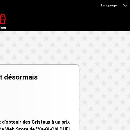
Language
liser
st désormais
 d’obtenir des Cristaux à un prix
oda Web Store de "Yu-Gi-Oh! DUEL