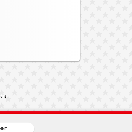
ment
OINT