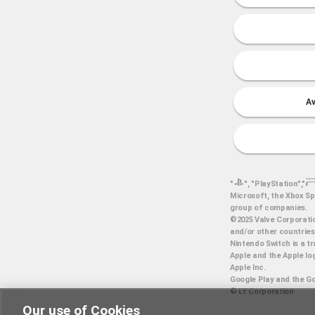
Av
"
", "PlayStation","
Microsoft, the Xbox Sp
group of companies.
©2025 Valve Corporatio
and/or other countries
Nintendo Switch is a t
Apple and the Apple log
Apple Inc.
Google Play and the Go
© LY Corporation
Our use of Cookies