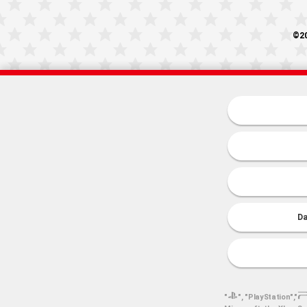
©20
Da
"
", "PlayStation","