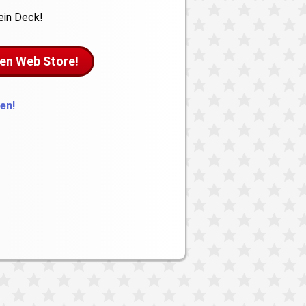
dein Deck!
den Web Store!
en!