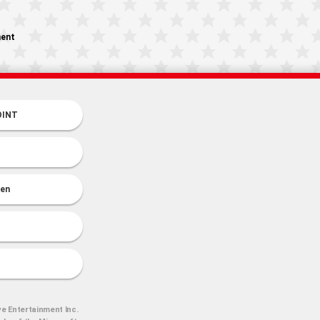
ment
OINT
en
ve Entertainment Inc.