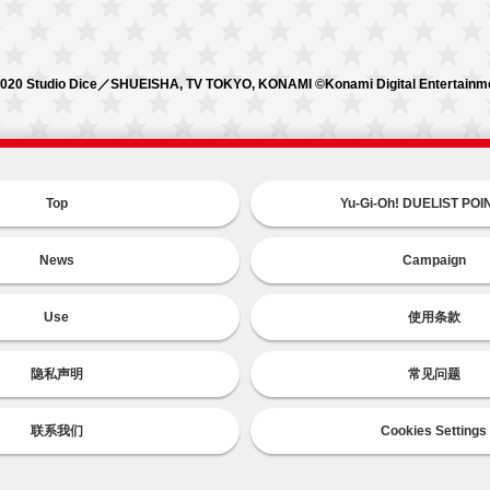
020 Studio Dice／SHUEISHA, TV TOKYO, KONAMI ©Konami Digital Entertainm
Top
Yu-Gi-Oh! DUELIST PO
News
Campaign
Use
使用条款
隐私声明
常见问题
联系我们
Cookies Settings