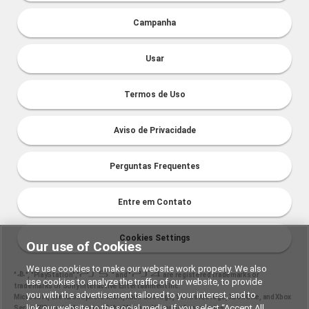
Campanha
Usar
Termos de Uso
Aviso de Privacidade
Perguntas Frequentes
Entre em Contato
Cookies Settings
Our use of Cookies
We use cookies to make our website work properly. We also
"
", "PlayStation","
" and "
are registered trademarks or
use cookies to analyze the traffic of our website, to provide
trademarks of Sony Interactive Entertainment Inc.
you with the advertisement tailored to your interest, and to
Microsoft, the Xbox Sphere mark, Xbox One logo, Series X|S logo, Xbox One, and Xbox
link our website to the social media. If you select “Accept All
Series X|S are trademarks of the Microsoft group of companies.