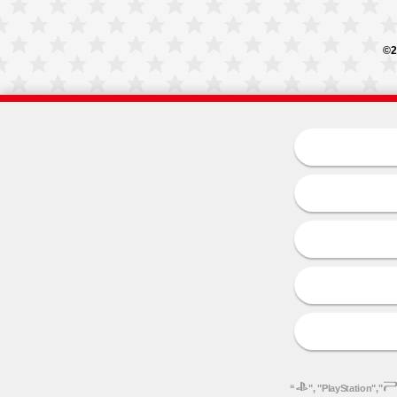
©2
“
", "PlayStation","