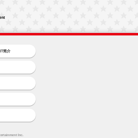
ent
INT简介
tertainment Inc.