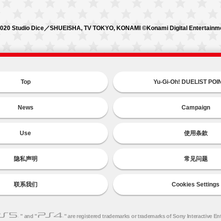
020 Studio Dice／SHUEISHA, TV TOKYO, KONAMI ©Konami Digital Entertainm
Top
Yu-Gi-Oh! DUELIST PO
News
Campaign
Use
使用条款
隐私声明
常见问题
联系我们
Cookies Settings
" and "
" are registered trademarks or trademarks of Sony Interactive En