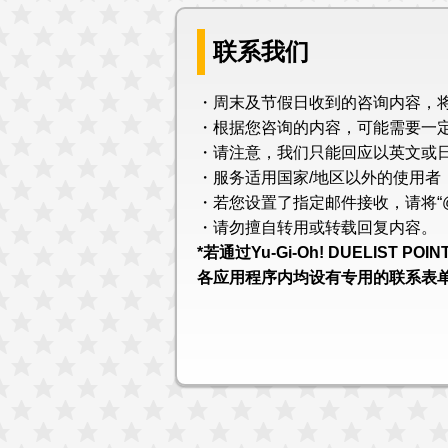
联系我们
・周末及节假日收到的咨询内容，
・根据您咨询的内容，可能需要一
・请注意，我们只能回应以英文或
・服务适用国家/地区以外的使用者
・若您设置了指定邮件接收，请将“@fa
・请勿擅自转用或转载回复内容。
*若通过Yu-Gi-Oh! DUELIST 
各应用程序内均设有专用的联系表