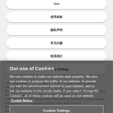
Use
使用条款
隐私声明
常见问题
联系我们
Our use of Cookies
Cookies Settings
We use cookies to make our website work properly. We also
use cookies to analyze the traffic of our website, to provide
“
", "PlayStation","
" and "
" are registered trademarks or
you with the advertisement tailored to your interest, and to
trademarks of Sony Interactive Entertainment Inc.
link our website to the social media. If you select “Accept All
Microsoft, the Xbox Sphere mark, Xbox One logo, Series X|S logo, Xbox One, and Xbox
Series X|S are trademarks of the Microsoft group of companies.
Cookies”, all of these cookies will be used on our website.
©2025 Valve Corporation. Steam and the Steam logo are trademarks and/or registered
Cookie Notice
trademarks of Valve Corporation in the U.S. and/or other countries.
Nintendo Switch is a trademark of Nintendo.
Cookies Settings
Apple and the Apple logo are trademarks of Apple Inc., registered in the U.S. and other