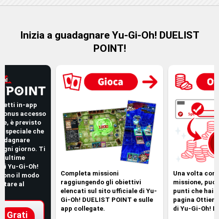
Inizia a guadagnare Yu-Gi-Oh! DUELIST
POINT!
getti in-app
l Bonus accesso
re, è previsto
o speciale che
guadagnare
ogni giorno. Ti
le ultime
Gli Yu-Gi-Oh!
Completa missioni
Una volta com
sono il modo
raggiungendo gli obiettivi
missione, puoi 
uttare al
elencati sul sito ufficiale di Yu-
punti che hai 
!
Gi-Oh! DUELIST POINT e sulle
pagina Ottieni 
app collegate.
di Yu-Gi-Oh! 
Grati