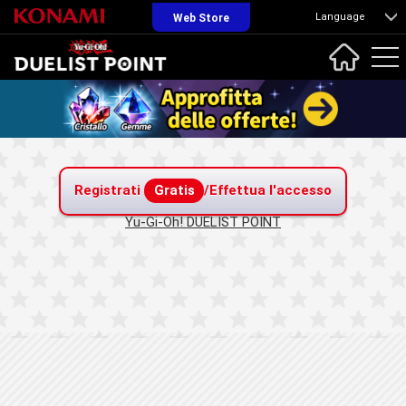
Language
Web Store
Registrati
Gratis
/Effettua l'accesso
Yu-Gi-Oh! DUELIST POINT