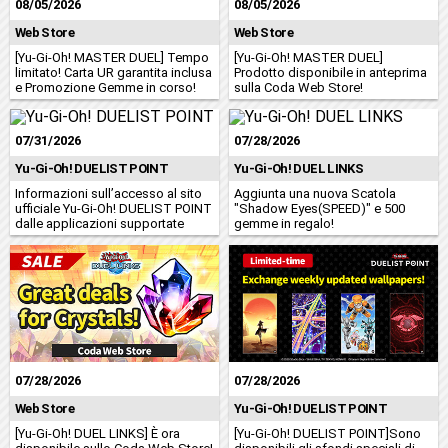
08/05/2026
08/05/2026
Web Store
Web Store
[Yu-Gi-Oh! MASTER DUEL] Tempo
[Yu-Gi-Oh! MASTER DUEL]
limitato! Carta UR garantita inclusa
Prodotto disponibile in anteprima
e Promozione Gemme in corso!
sulla Coda Web Store!
07/31/2026
07/28/2026
Yu-Gi-Oh! DUELIST POINT
Yu-Gi-Oh! DUEL LINKS
Informazioni sull’accesso al sito
Aggiunta una nuova Scatola
ufficiale Yu‑Gi‑Oh! DUELIST POINT
"Shadow Eyes(SPEED)" e 500
dalle applicazioni supportate
gemme in regalo!
07/28/2026
07/28/2026
Web Store
Yu-Gi-Oh! DUELIST POINT
[Yu-Gi-Oh! DUEL LINKS] È ora
[Yu-Gi-Oh! DUELIST POINT]Sono