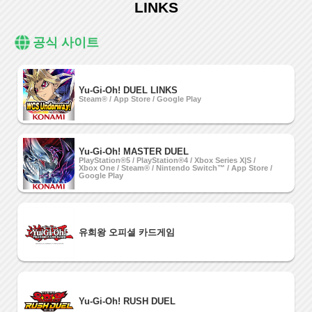
LINKS
공식 사이트
Yu-Gi-Oh! DUEL LINKS
Steam® / App Store / Google Play
Yu-Gi-Oh! MASTER DUEL
PlayStation®5 / PlayStation®4 / Xbox Series X|S /
Xbox One / Steam® / Nintendo Switch™ / App Store /
Google Play
유희왕 오피셜 카드게임
Yu-Gi-Oh! RUSH DUEL