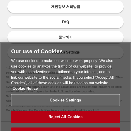
개인정보 처리방침
FAQ
문의하기
Our use of Cookies
Cookies Settings
We use cookies to make our website work properly. We also
use cookies to analyze the traffic of our website, to provide
“
", "PlayStation","
" and "
" are registered trademarks or
you with the advertisement tailored to your interest, and to
trademarks of Sony Interactive Entertainment Inc.
link our website to the social media. If you select “Accept All
Microsoft, the Xbox Sphere mark, Xbox One logo, Series X|S logo, Xbox One, and Xbox
Series X|S are trademarks of the Microsoft group of companies.
Cookies”, all of these cookies will be used on our website.
©2025 Valve Corporation. Steam and the Steam logo are trademarks and/or registered
Cookie Notice
trademarks of Valve Corporation in the U.S. and/or other countries.
Nintendo Switch is a trademark of Nintendo.
Cookies Settings
Apple and the Apple logo are trademarks of Apple Inc., registered in the U.S. and other
countries. App Store is a service mark of Apple Inc.
Google Play and the Google Play logo are trademarks of Google LLC.
Reject All Cookies