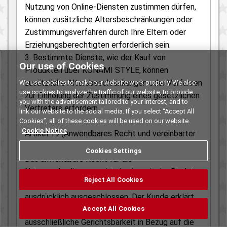
Nutzung von Online-Diensten zustimmen dürfen,
können zusätzliche Altersbeschränkungen oder
Zustimmungsverfahren durch Ihre Eltern oder
Erziehungsberechtigten erforderlich sein.
3. Bestimmte Dienste, wie der Kauf von
Our use of Cookies
Produkten über KONAMI STYLE, können
zusätzliche Altersbeschränkungen oder Verfahren
We use cookies to make our website work properly. We also
use cookies to analyze the traffic of our website, to provide
zur Einholung der Zustimmung eines gesetzlichen
you with the advertisement tailored to your interest, and to
Vertreters erfordern.
link our website to the social media. If you select “Accept All
Cookies”, all of these cookies will be used on our website.
Cookie Notice
Artikel 19 (Anwendbares Recht und vereinbarter
Gerichtsstand)
Cookies Settings
Das anwendbare Recht für die
Nutzungsbedingungen ist das japanische Recht.
Reject All Cookies
Die Anwendung von Kollisionsnormen wird
ausdrücklich ausgeschlossen. Der Kunde erklärt
sich damit einverstanden, dass die
Accept All Cookies
ausschließliche Gerichtsbarkeit in Bezug auf die