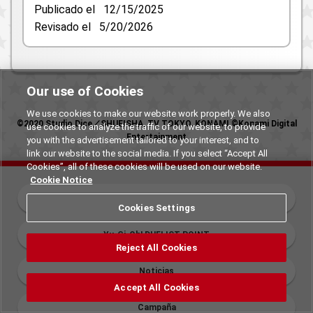
Publicado el 12/15/2025
Revisado el 5/20/2026
Our use of Cookies
We use cookies to make our website work properly. We also
©2020 Studio Dice／SHUEISHA, TV TOKYO, KONAMI ©Konami Digital
use cookies to analyze the traffic of our website, to provide
Entertainment
you with the advertisement tailored to your interest, and to
link our website to the social media. If you select “Accept All
Cookies”, all of these cookies will be used on our website.
Cookie Notice
Inicio
Cookies Settings
Yu-Gi-Oh! DUELIST POINT
Reject All Cookies
Noticias
Accept All Cookies
Campaña