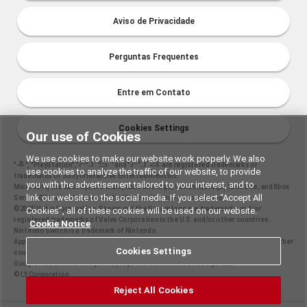
Aviso de Privacidade
Perguntas Frequentes
Entre em Contato
Cookies Settings
Our use of Cookies
We use cookies to make our website work properly. We also
"
", "PlayStation","
" and "
are registered trademarks or
use cookies to analyze the traffic of our website, to provide
trademarks of Sony Interactive Entertainment Inc.
you with the advertisement tailored to your interest, and to
Microsoft, the Xbox Sphere mark, Xbox One logo, Series X|S logo, Xbox One, and Xbox
link our website to the social media. If you select “Accept All
Series X|S are trademarks of the Microsoft group of companies.
©2025 Valve Corporation. Steam and the Steam logo are trademarks and/or
Cookies”, all of these cookies will be used on our website.
registered trademarks of Valve Corporation in the U.S. and/or other countries.
Cookie Notice
Nintendo Switch is a trademark of Nintendo.
Apple and the Apple logo are trademarks of Apple Inc., registered in the U.S. and other
Cookies Settings
countries. App Store is a service mark of Apple Inc.
Google Play and the Google Play logo are trademarks of Google LLC.
© LY Corporation
Reject All Cookies