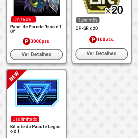
Limite de 1
1 por mês
Papel de Parede "Isso é 1
CP-SR x 20
0!"
100pts.
3000pts.
Ver Detalhes
Ver Detalhes
Uso limitado
Bilhete do Pacote Legad
o x 1