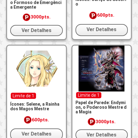
o Formoso de Emergênci
o
a Emergente
600pts.
3000pts.
Ver Detalhes
Ver Detalhes
Limite de 1
Limite de 1
Papel de Parede: Endymi
Ícones: Selene, a Rainha
on, o Poderoso Mestre d
dos Magos Mestre
a Magia
600pts.
3000pts.
Ver Detalhes
Ver Detalhes