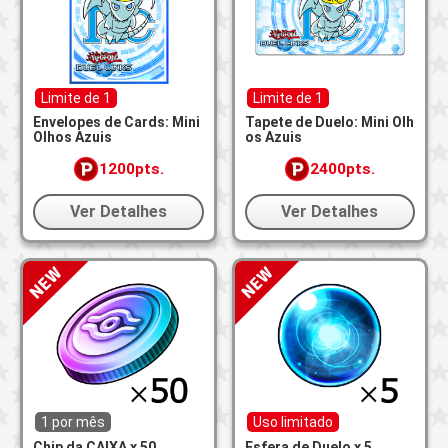
Limite de 1
Limite de 1
Envelopes de Cards: Mini
Tapete de Duelo: Mini Olh
Olhos Azuis
os Azuis
1200pts.
2400pts.
Ver Detalhes
Ver Detalhes
1 por mês
Uso limitado
Chip da CAIXA x 50
Esfera de Duelo x 5