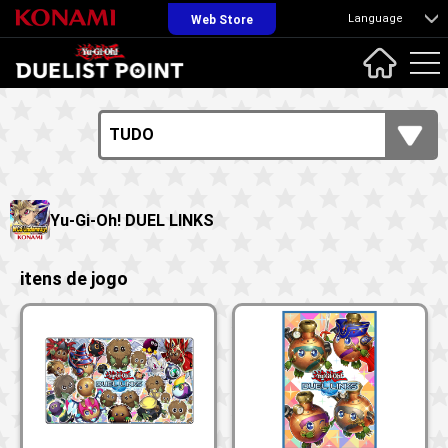
Language
Web Store
Yu-Gi-Oh! DUEL LINKS
itens de jogo