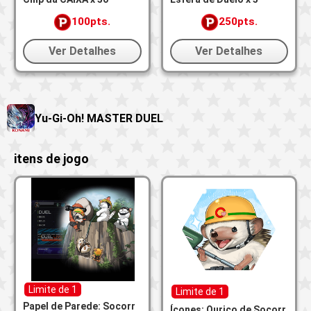
100pts.
250pts.
Ver Detalhes
Ver Detalhes
Yu-Gi-Oh! MASTER DUEL
itens de jogo
Limite de 1
Limite de 1
Papel de Parede: Socorr
Ícones: Ouriço de Socorr